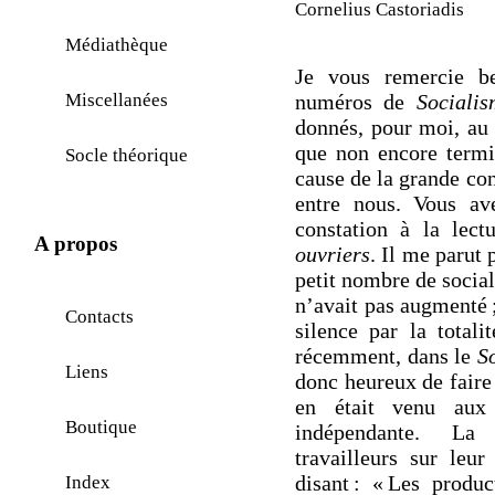
Cornelius Castoriadis
Médiathèque
Je vous remercie b
numéros de
Sociali
Miscellanées
donnés, pour moi, au
que non encore termi
Socle théorique
cause de la grande co
entre nous. Vous av
constation à la lec
A propos
ouvriers
. Il me parut
petit nombre de social
n’avait pas augmenté ;
Contacts
silence par la totali
récemment, dans le
S
Liens
donc heureux de faire
en était venu aux
Boutique
indépendante. La
travailleurs sur leu
disant : « Les produ
Index