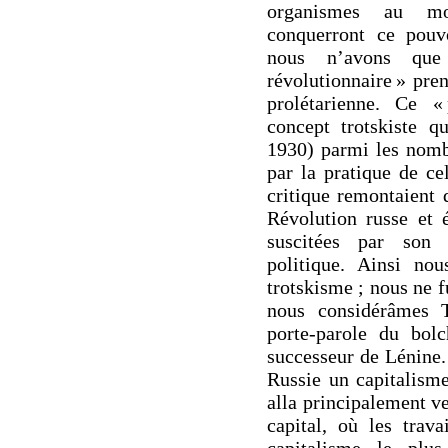
organismes au mo
conquerront ce pouv
nous n’avons que
révolutionnaire » pren
prolétarienne. Ce « 
concept trotskiste q
1930) parmi les nomb
par la pratique de ce
critique remontaient 
Révolution russe et é
suscitées par son 
politique. Ainsi no
trotskisme ; nous ne 
nous considérâmes 
porte-parole du bol
successeur de Lénine.
Russie un capitalisme
alla principalement v
capital, où les trava
capitalisme le plu